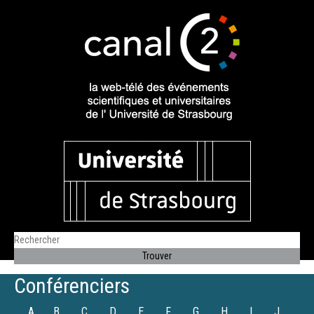
Conférenciers
A
B
C
D
E
F
G
H
I
J