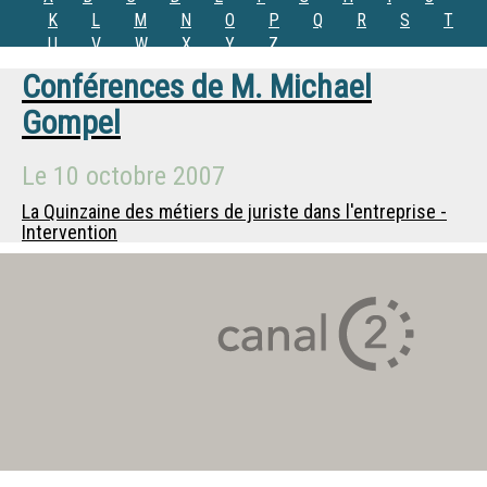
K
L
M
N
O
P
Q
R
S
T
U
V
W
X
Y
Z
Conférences de
M.
Michael
Gompel
Le
10 octobre 2007
La Quinzaine des métiers de juriste dans l'entreprise -
Intervention