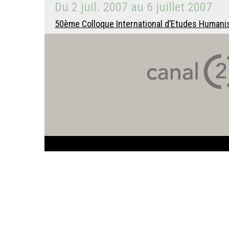
Du
2 juil. 2007
au
6 juillet 2007
50ème Colloque International d’Etudes Humanist