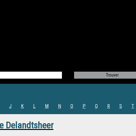
J
K
L
M
N
O
P
Q
R
S
T
e Delandtsheer