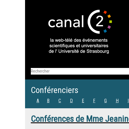
Conférenciers
A
B
C
D
E
F
G
H
I
Conférences de
Mme
Jeanin