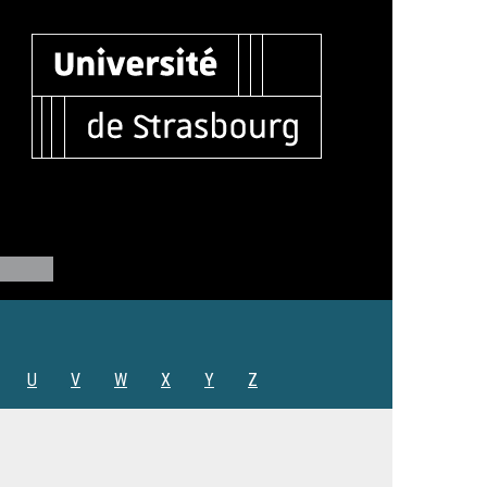
U
V
W
X
Y
Z