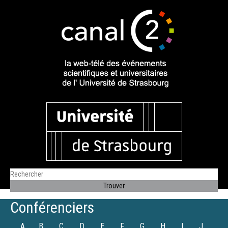
Conférenciers
A
B
C
D
E
F
G
H
I
J