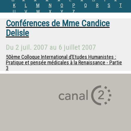
K
L
M
N
O
P
Q
R
S
T
U
V
W
X
Y
Z
Conférences de
Mme
Candice
Delisle
Du
2 juil. 2007
au
6 juillet 2007
50ème Colloque International d’Etudes Humanistes :
Pratique et pensée médicales à la Renaissance - Partie
3