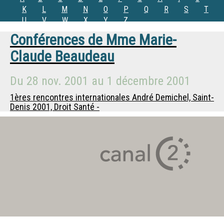
K
L
M
N
O
P
Q
R
S
T
U
V
W
X
Y
Z
Conférences de
Mme
Marie-
Claude Beaudeau
Du
28 nov. 2001
au
1 décembre 2001
1ères rencontres internationales André Demichel, Saint-
Denis 2001, Droit Santé -