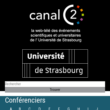
Conférenciers
A
B
C
D
E
F
G
H
I
J