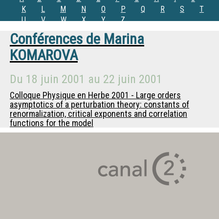
K
L
M
N
O
P
Q
R
S
T
U
V
W
X
Y
Z
Conférences de
Marina
KOMAROVA
Du
18 juin 2001
au
22 juin 2001
Colloque Physique en Herbe 2001 - Large orders
asymptotics of a perturbation theory: constants of
renormalization, critical exponents and correlation
functions for the model