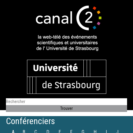
Conférenciers
A
B
C
D
E
F
G
H
I
J