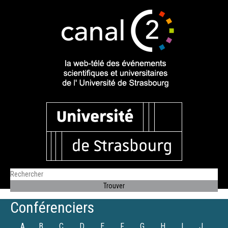
Conférenciers
A
B
C
D
E
F
G
H
I
J