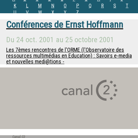
K
L
M
N
O
P
Q
R
S
T
U
V
W
X
Y
Z
Conférences de
Ernst Hoffmann
Du
24 oct. 2001
au
25 octobre 2001
Les 7èmes rencontres de l'ORME (l'Observatoire des
ressources multimédias en Education) : Savoirs e-media
et nouvelles medi@tions -
Canal C2