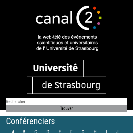
Conférenciers
A
B
C
D
E
F
G
H
I
J