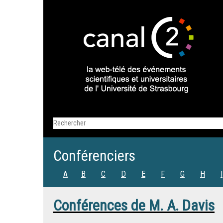
Conférenciers
A
B
C
D
E
F
G
H
I
Conférences de
M.
A. Davis