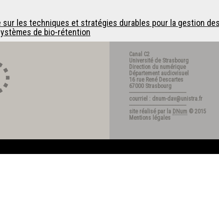
sur les techniques et stratégies durables pour la gestion des
systèmes de bio-rétention
Canal C2
Université de Strasbourg
Direction du numérique
Département audiovisuel
16 rue René Descartes
67000 Strasbourg
---------------------------------------
courriel : dnum-dav@unistra.fr
---------------------------------------
site réalisé par la
DNum
© 2015
Mentions légales