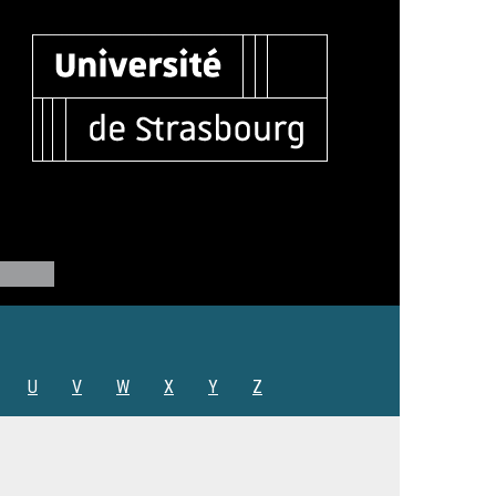
U
V
W
X
Y
Z