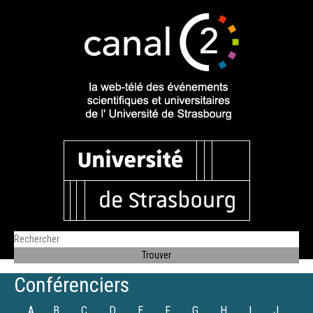
Conférenciers
A
B
C
D
E
F
G
H
I
J