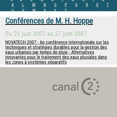
K
L
M
N
O
P
Q
R
S
T
U
V
W
X
Y
Z
Conférences de
M.
H. Hoppe
Du
25 juin 2007
au
27 juin 2007
NOVATECH 2007 - 6e conférence internationale sur les
techniques et stratégies durables pour la gestion des
eaux urbaines par temps de pluie - Alternatives
innovantes pour le traitement des eaux pluviales dans
les zones à systèmes séparatifs