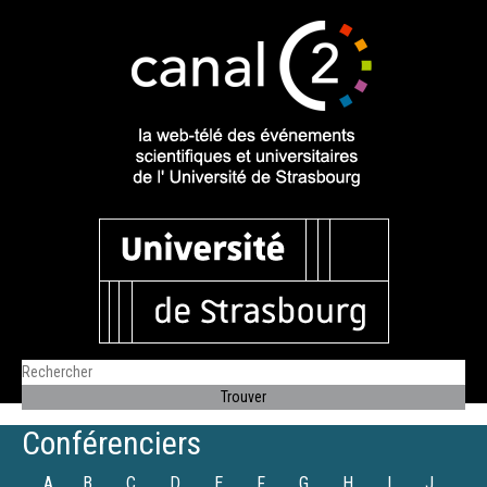
Conférenciers
A
B
C
D
E
F
G
H
I
J