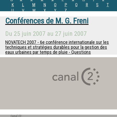
K
L
M
N
O
P
Q
R
S
T
U
V
W
X
Y
Z
Conférences de
M.
G. Freni
Du
25 juin 2007
au
27 juin 2007
NOVATECH 2007 - 6e conférence internationale sur les
techniques et stratégies durables pour la gestion des
eaux urbaines par temps de pluie - Questions
Canal C2