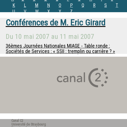
K
L
M
N
O
P
Q
R
S
T
U
V
W
X
Y
Z
Conférences de
M.
Eric Girard
Du
10 mai 2007
au
11 mai 2007
36èmes Journées Nationales MIAGE - Table ronde :
Sociétés de Services : « SSII : tremplin ou carrière ? »
Canal C2
Université de Strasbourg