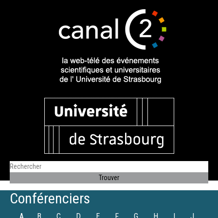
Conférenciers
A
B
C
D
E
F
G
H
I
J