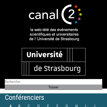
Conférenciers
A
B
C
D
E
F
G
H
I
J