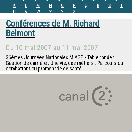
K
L
M
N
O
P
Q
R
S
T
U
V
W
X
Y
Z
Conférences de
M.
Richard
Belmont
Du
10 mai 2007
au
11 mai 2007
36èmes Journées Nationales MIAGE - Table ronde :
Gestion de carrière : Une vie, des métiers : Parcours du
combattant ou promenade de santé