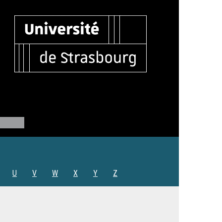
U
V
W
X
Y
Z