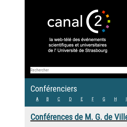
Conférenciers
A
B
C
D
E
F
G
H
I
Conférences de
M.
G. de Vill