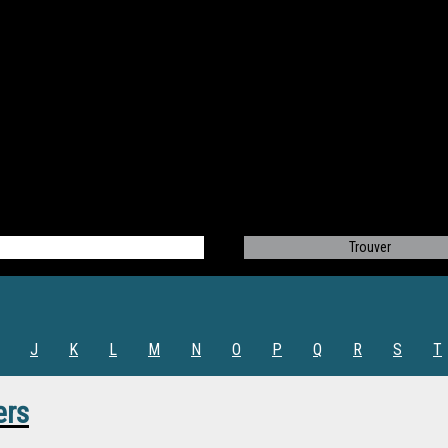
J
K
L
M
N
O
P
Q
R
S
T
ers