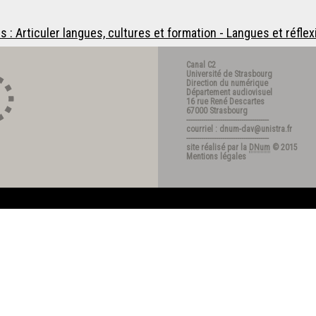
és : Articuler langues, cultures et formation - Langues et réflex
Canal C2
Université de Strasbourg
Direction du numérique
Département audiovisuel
16 rue René Descartes
67000 Strasbourg
---------------------------------------
courriel : dnum-dav@unistra.fr
---------------------------------------
site réalisé par la
DNum
© 2015
Mentions légales