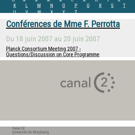
K
L
M
N
O
P
Q
R
S
T
U
V
W
X
Y
Z
Conférences de
Mme
F. Perrotta
Du
18 juin 2007
au
20 juin 2007
Planck Consortium Meeting 2007 -
Questions/Discussion on Core Programme
Canal C2
Université de Strasbourg