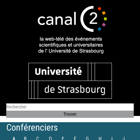
Conférenciers
A
B
C
D
E
F
G
H
I
J