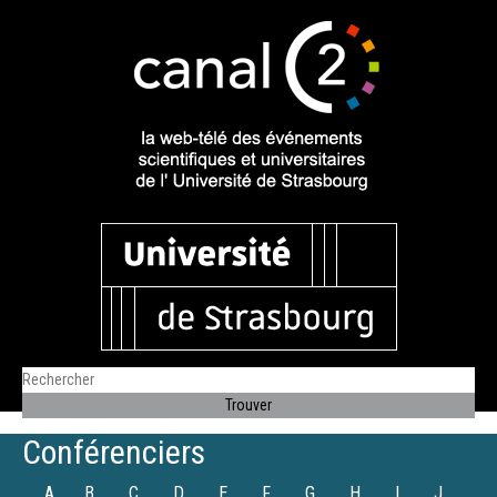
Conférenciers
A
B
C
D
E
F
G
H
I
J