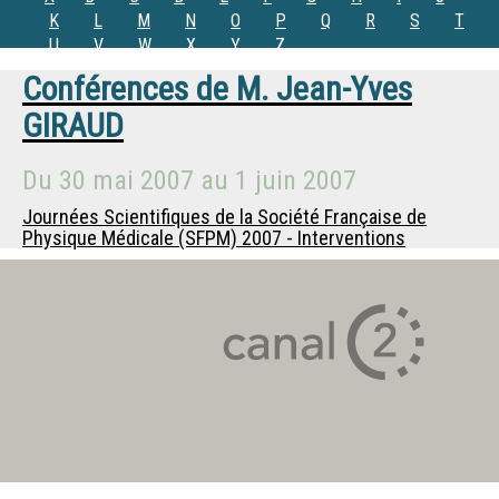
K
L
M
N
O
P
Q
R
S
T
U
V
W
X
Y
Z
Conférences de
M.
Jean-Yves
GIRAUD
Du
30 mai 2007
au
1 juin 2007
Journées Scientifiques de la Société Française de
Physique Médicale (SFPM) 2007 - Interventions