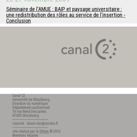
Séminaire de l'AMUE : BAIP et paysage universitaire :
une redistribution des rôles au service de l'insertion -
Conclusion
Canal C2
Université de Strasbourg
Direction du numérique
Département audiovisuel
16 rue René Descartes
67000 Strasbourg
---------------------------------------
courriel : dnum-dav@unistra.fr
---------------------------------------
site réalisé par la
DNum
© 2015
Mentions légales