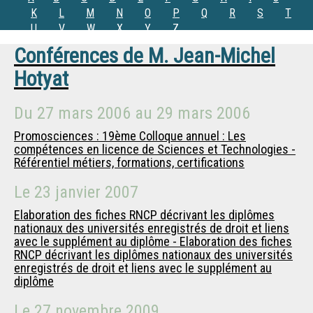
K
L
M
N
O
P
Q
R
S
T
U
V
W
X
Y
Z
Conférences de
M.
Jean-Michel
Hotyat
Du
27 mars 2006
au
29 mars 2006
Promosciences : 19ème Colloque annuel : Les
compétences en licence de Sciences et Technologies -
Référentiel métiers, formations, certifications
Le
23 janvier 2007
Elaboration des fiches RNCP décrivant les diplômes
nationaux des universités enregistrés de droit et liens
avec le supplément au diplôme - Elaboration des fiches
RNCP décrivant les diplômes nationaux des universités
enregistrés de droit et liens avec le supplément au
diplôme
Le
27 novembre 2009