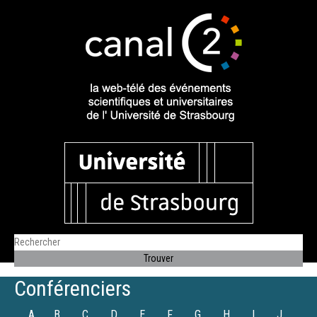
Conférenciers
A
B
C
D
E
F
G
H
I
J