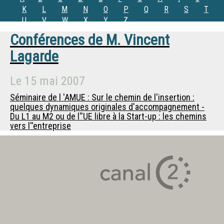
K
L
M
N
O
P
Q
R
S
T
U
V
W
X
Y
Z
Conférences de
M.
Vincent
Lagarde
Le
15 mai 2007
Séminaire de l 'AMUE : Sur le chemin de l'insertion :
quelques dynamiques originales d'accompagnement -
Du L1 au M2 ou de l''UE libre à la Start-up : les chemins
vers l''entreprise