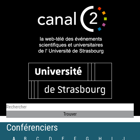
Conférenciers
A
B
C
D
E
F
G
H
I
J