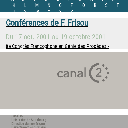
K
L
M
N
O
P
Q
R
S
T
U
V
W
X
Y
Z
Conférences de
F. Frisou
Du
17 oct. 2001
au
19 octobre 2001
8e Congrès Francophone en Génie des Procédés -
Canal C2
Université de Strasbourg
Direction du numérique
Département audiovisuel