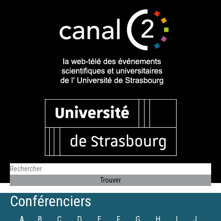
Conférenciers
A
B
C
D
E
F
G
H
I
J