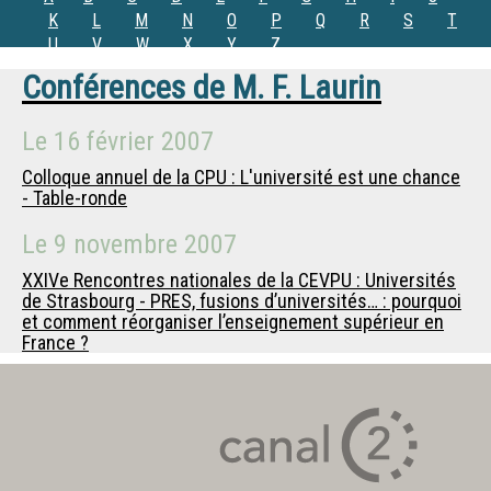
K
L
M
N
O
P
Q
R
S
T
U
V
W
X
Y
Z
Conférences de
M.
F. Laurin
Le
16 février 2007
Colloque annuel de la CPU : L'université est une chance
- Table-ronde
Le
9 novembre 2007
XXIVe Rencontres nationales de la CEVPU : Universités
de Strasbourg - PRES, fusions d’universités… : pourquoi
et comment réorganiser l’enseignement supérieur en
France ?