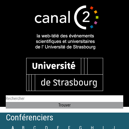
Conférenciers
A
B
C
D
E
F
G
H
I
J