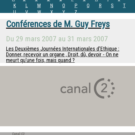
K
L
M
N
O
P
Q
R
S
T
U
V
W
X
Y
Z
Conférences de
M.
Guy Freys
Du
29 mars 2007
au
31 mars 2007
Les Deuxièmes Journées Internationales d'Ethique :
Donner, recevoir un organe , Droit, dû, devoir - On ne
meurt qu’une fois, mais quand ?
Canal C2