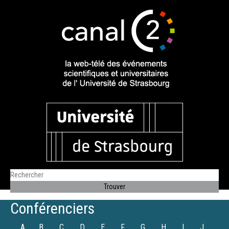
Conférenciers
A
B
C
D
E
F
G
H
I
J