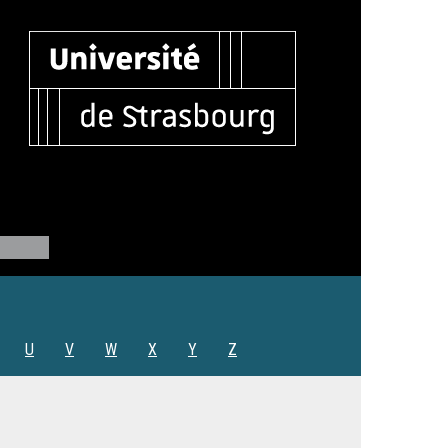
U
V
W
X
Y
Z