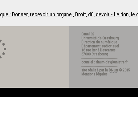
e : Donner, recevoir un organe , Droit, dû, devoir - Le don, le
Canal C2
Université de Strasbourg
Direction du numérique
Département audiovisuel
16 rue René Descartes
67000 Strasbourg
---------------------------------------
courriel : dnum-dav@unistra.fr
---------------------------------------
site réalisé par la
DNum
© 2015
Mentions légales