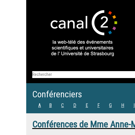
Conférenciers
A
B
C
D
E
F
G
H
I
Conférences de
Mme
Anne-M