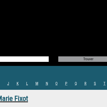
J
K
L
M
N
O
P
Q
R
S
T
arie Fixot