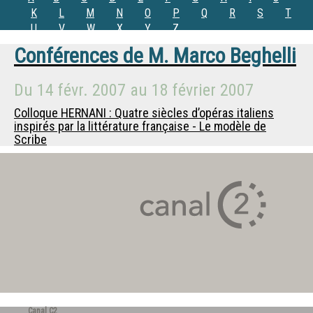
K
L
M
N
O
P
Q
R
S
T
U
V
W
X
Y
Z
Conférences de
M.
Marco Beghelli
Du
14 févr. 2007
au
18 février 2007
Colloque HERNANI : Quatre siècles d’opéras italiens
inspirés par la littérature française - Le modèle de
Scribe
Canal C2