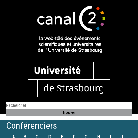
Conférenciers
A
B
C
D
E
F
G
H
I
J