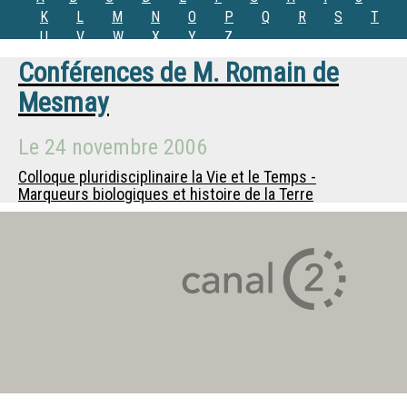
K
L
M
N
O
P
Q
R
S
T
U
V
W
X
Y
Z
Conférences de
M.
Romain de
Mesmay
Le
24 novembre 2006
Colloque pluridisciplinaire la Vie et le Temps -
Marqueurs biologiques et histoire de la Terre