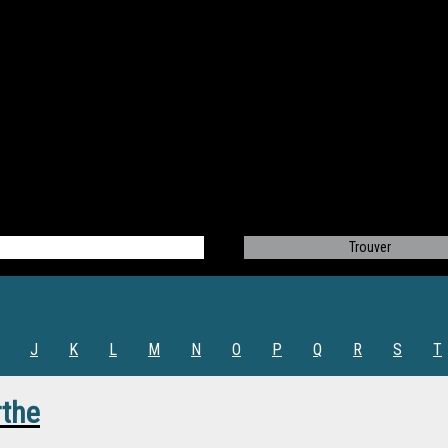
J
K
L
M
N
O
P
Q
R
S
T
rthe