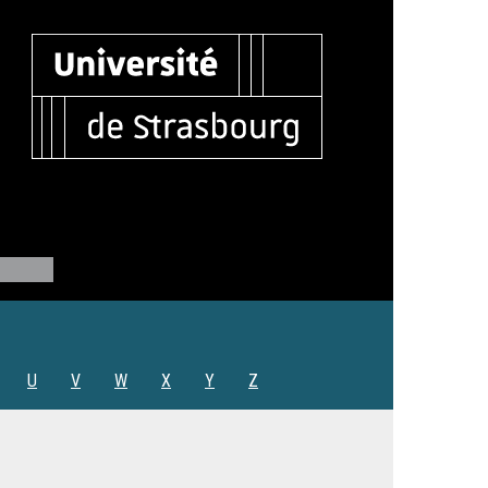
U
V
W
X
Y
Z