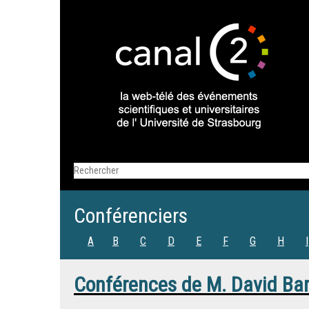
Conférenciers
A
B
C
D
E
F
G
H
I
Conférences de
M.
David Ba