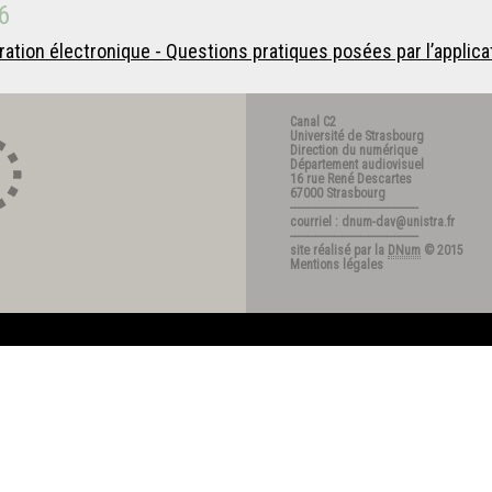
6
tration électronique - Questions pratiques posées par l’applicat
Canal C2
Université de Strasbourg
Direction du numérique
Département audiovisuel
16 rue René Descartes
67000 Strasbourg
---------------------------------------
courriel : dnum-dav@unistra.fr
---------------------------------------
site réalisé par la
DNum
© 2015
Mentions légales