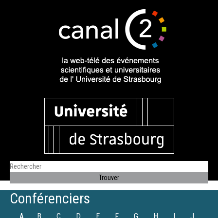
Conférenciers
A
B
C
D
E
F
G
H
I
J