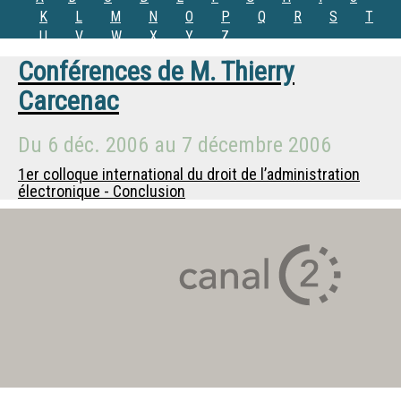
K
L
M
N
O
P
Q
R
S
T
U
V
W
X
Y
Z
Conférences de
M.
Thierry
Carcenac
Du
6 déc. 2006
au
7 décembre 2006
1er colloque international du droit de l’administration
électronique - Conclusion