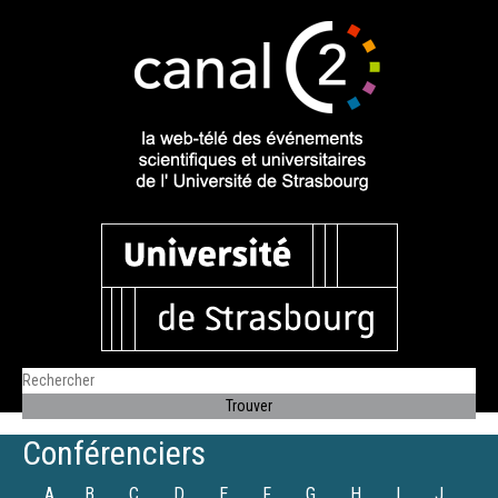
Conférenciers
A
B
C
D
E
F
G
H
I
J