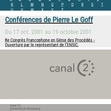
K
L
M
N
O
P
Q
R
S
T
U
V
W
X
Y
Z
Conférences de
Pierre Le Goff
Du
17 oct. 2001
au
19 octobre 2001
8e Congrès Francophone en Génie des Procédés -
Ouverture par le représentant de l'ENSIC.
Canal C2
Université de Strasbourg