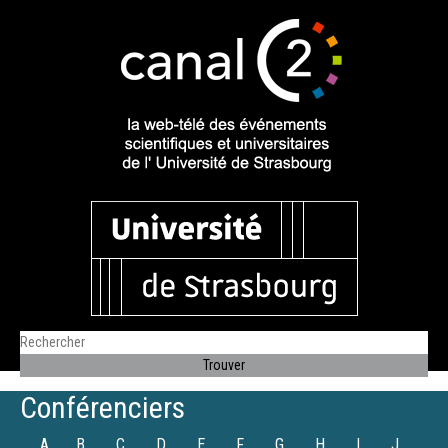
Conférenciers
A
B
C
D
E
F
G
H
I
J