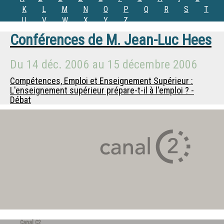
K
L
M
N
O
P
Q
R
S
T
U
V
W
X
Y
Z
Conférences de
M.
Jean-Luc Hees
Du
14 déc. 2006
au
15 décembre 2006
Compétences, Emploi et Enseignement Supérieur :
L'enseignement supérieur prépare-t-il à l'emploi ? -
Débat
Canal C2