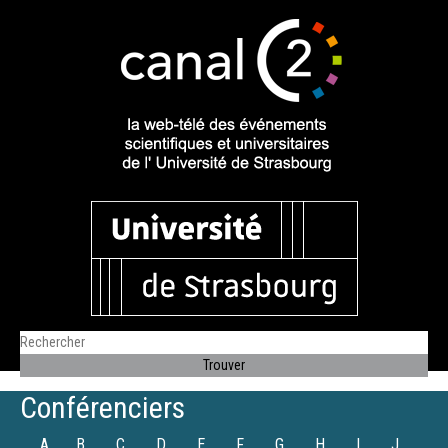
Conférenciers
A
B
C
D
E
F
G
H
I
J