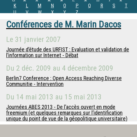
K
L
M
N
O
P
Q
R
S
T
U
V
W
X
Y
Z
Conférences de
M.
Marin Dacos
Le
31 janvier 2007
Journée d’étude des URFIST : Evaluation et validation de
l’information sur Internet - Débat
Du
2 déc. 2009
au
4 décembre 2009
Berlin7 Conference : Open Access Reaching Diverse
Communitie - Intervention
Du
14 mai 2013
au
15 mai 2013
Journées ABES 2013 - De l’accès ouvert en mode
freemium (et quelques remarques sur l’identification
unique du point de vue de la géopolitique universitaire)