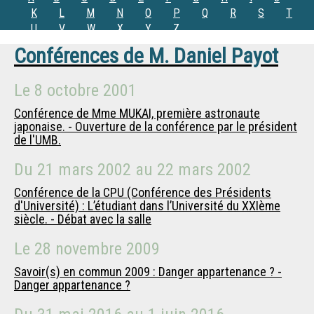
K
L
M
N
O
P
Q
R
S
T
U
V
W
X
Y
Z
Conférences de
M.
Daniel Payot
Le
8 octobre 2001
Conférence de Mme MUKAI, première astronaute
japonaise. - Ouverture de la conférence par le président
de l'UMB.
Du
21 mars 2002
au
22 mars 2002
Conférence de la CPU (Conférence des Présidents
d'Université) : L’étudiant dans l’Université du XXIème
siècle. - Débat avec la salle
Le
28 novembre 2009
Savoir(s) en commun 2009 : Danger appartenance ? -
Danger appartenance ?