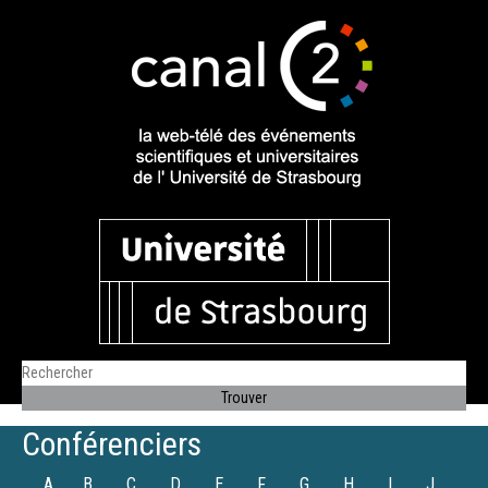
Conférenciers
A
B
C
D
E
F
G
H
I
J