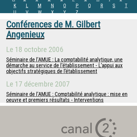
K
L
M
N
O
P
Q
R
S
T
U
V
W
X
Y
Z
Conférences de
M.
Gilbert
Angenieux
Le
18 octobre 2006
Séminaire de l'AMUE : La comptabilité analytique, une
démarche au service de l'établissement - L’appui aux
objectifs stratégiques de l’établissement
Le
17 décembre 2007
Séminaire de l'AMUE : Comptabilité analytique : mise en
oeuvre et premiers résultats - Interventions