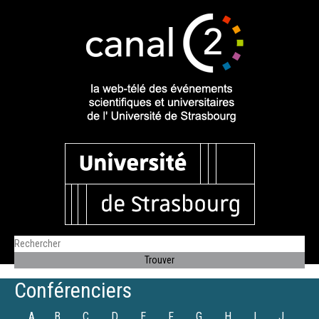
Conférenciers
A
B
C
D
E
F
G
H
I
J