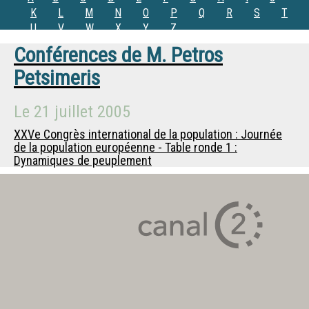
K
L
M
N
O
P
Q
R
S
T
U
V
W
X
Y
Z
Conférences de
M.
Petros
Petsimeris
Le
21 juillet 2005
XXVe Congrès international de la population : Journée
de la population européenne - Table ronde 1 :
Dynamiques de peuplement