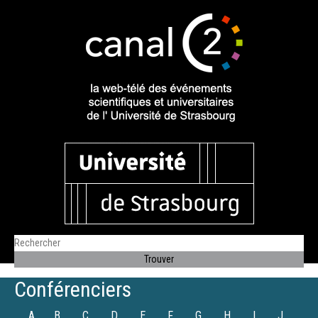
Conférenciers
A
B
C
D
E
F
G
H
I
J