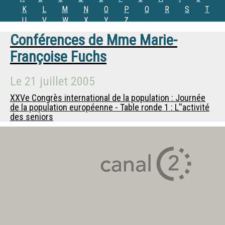
K
L
M
N
O
P
Q
R
S
T
U
V
W
X
Y
Z
Conférences de
Mme
Marie-
Françoise Fuchs
Le
21 juillet 2005
XXVe Congrès international de la population : Journée
de la population européenne - Table ronde 1 : L''activité
des seniors