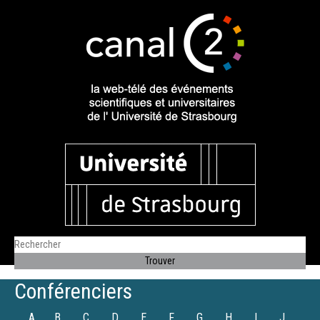
Conférenciers
A
B
C
D
E
F
G
H
I
J