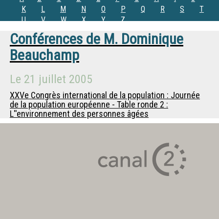
K
L
M
N
O
P
Q
R
S
T
U
V
W
X
Y
Z
Conférences de
M.
Dominique
Beauchamp
Le
21 juillet 2005
XXVe Congrès international de la population : Journée
de la population européenne - Table ronde 2 :
L''environnement des personnes âgées