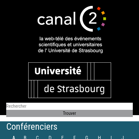
Conférenciers
A
B
C
D
E
F
G
H
I
J