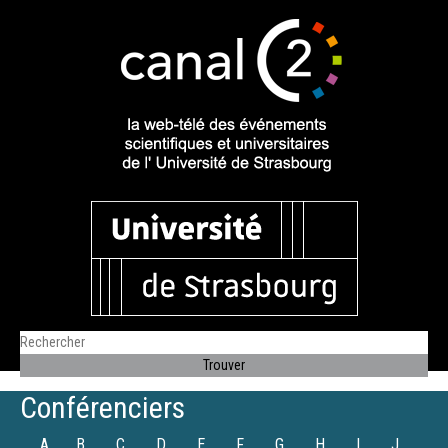
Conférenciers
A
B
C
D
E
F
G
H
I
J