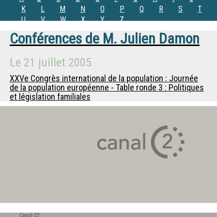
K
L
M
N
O
P
Q
R
S
T
U
V
W
X
Y
Z
Conférences de
M.
Julien Damon
Le
21 juillet 2005
XXVe Congrès international de la population : Journée
de la population européenne - Table ronde 3 : Politiques
et législation familiales
Canal C2