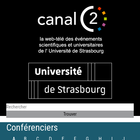
Conférenciers
A
B
C
D
E
F
G
H
I
J