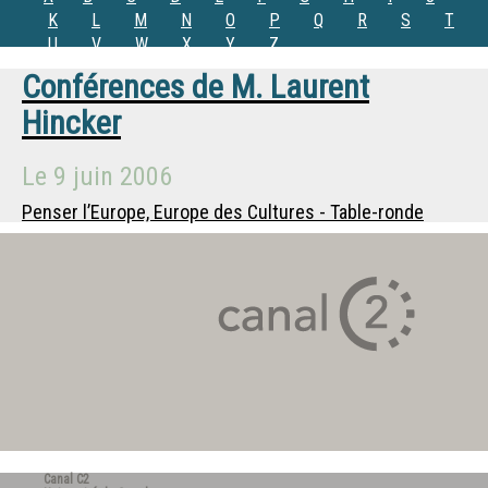
K
L
M
N
O
P
Q
R
S
T
U
V
W
X
Y
Z
Conférences de
M.
Laurent
Hincker
Le
9 juin 2006
Penser l’Europe, Europe des Cultures - Table-ronde
Canal C2