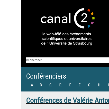
Conférenciers
A
B
C
D
E
F
G
H
I
Conférences de
Valérie Anto