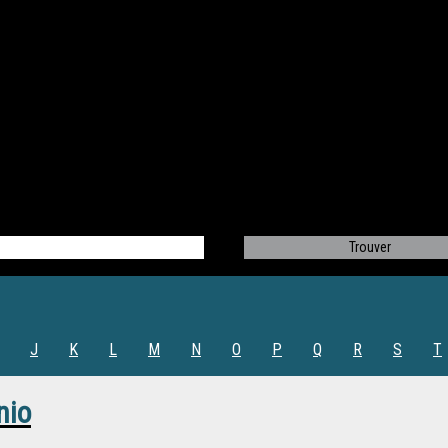
J
K
L
M
N
O
P
Q
R
S
T
nio