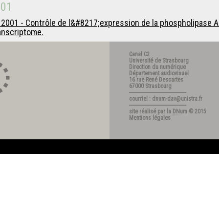
001
2001 - Contrôle de l&#8217;expression de la phospholipase A
ranscriptome.
Canal C2
Université de Strasbourg
Direction du numérique
Département audiovisuel
16 rue René Descartes
67000 Strasbourg
---------------------------------------
courriel : dnum-dav@unistra.fr
---------------------------------------
site réalisé par la
DNum
© 2015
Mentions légales