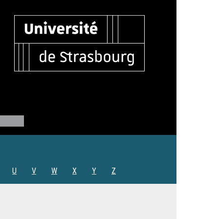
U
V
W
X
Y
Z