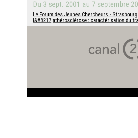
Du
3 sept. 2001
au
7 septembre 2
Le Forum des Jeunes Chercheurs - Strasbourg 
l&#8217;athérosclérose : caractérisation du t