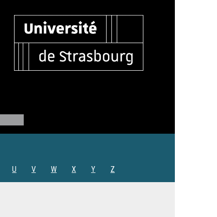
U
V
W
X
Y
Z