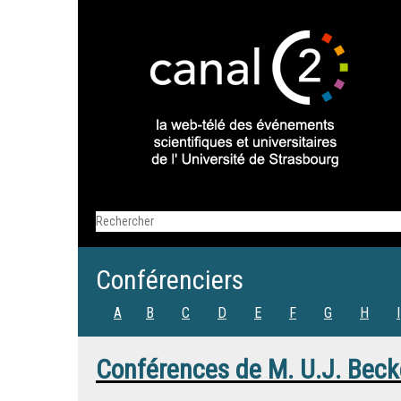
Conférenciers
A
B
C
D
E
F
G
H
I
Conférences de
M.
U.J. Beck