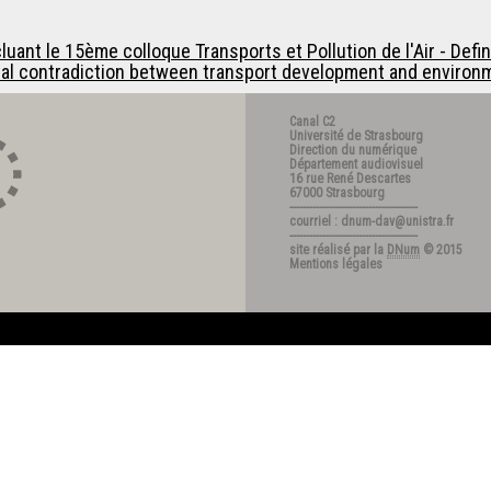
ant le 15ème colloque Transports et Pollution de l'Air - Defi
tal contradiction between transport development and environm
Canal C2
Université de Strasbourg
Direction du numérique
Département audiovisuel
16 rue René Descartes
67000 Strasbourg
---------------------------------------
courriel : dnum-dav@unistra.fr
---------------------------------------
site réalisé par la
DNum
© 2015
Mentions légales