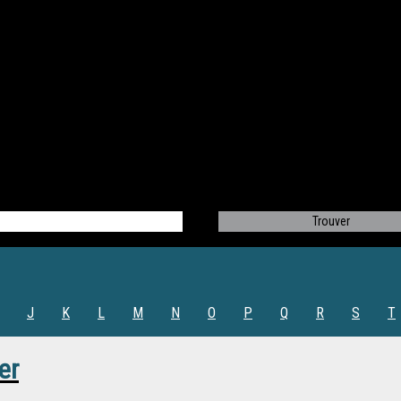
J
K
L
M
N
O
P
Q
R
S
T
er