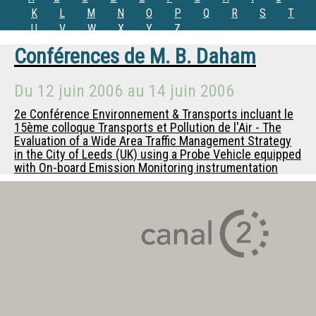
K
L
M
N
O
P
Q
R
S
T
U
V
W
X
Y
Z
Conférences de
M.
B. Daham
Du
12 juin 2006
au
14 juin 2006
2e Conférence Environnement & Transports incluant le
15ème colloque Transports et Pollution de l'Air - The
Evaluation of a Wide Area Traffic Management Strategy
in the City of Leeds (UK) using a Probe Vehicle equipped
with On-board Emission Monitoring instrumentation