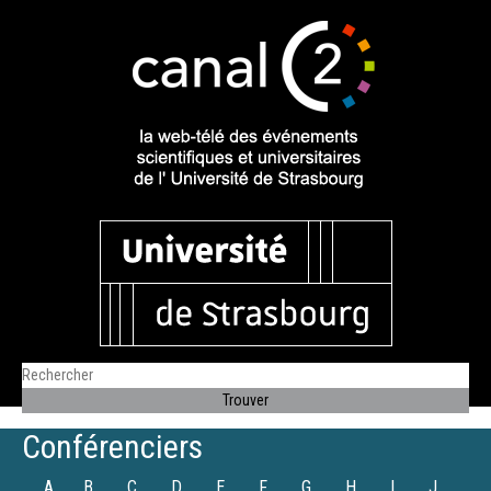
Conférenciers
A
B
C
D
E
F
G
H
I
J