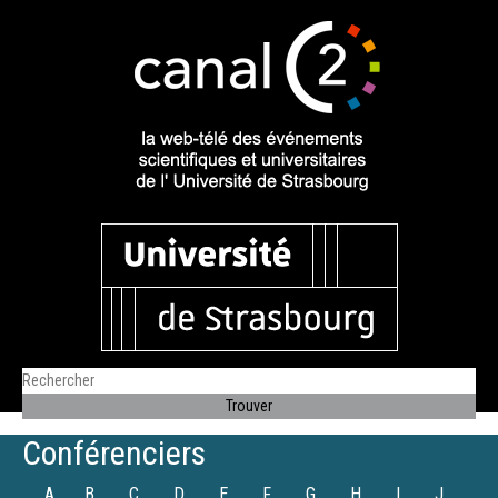
Conférenciers
A
B
C
D
E
F
G
H
I
J