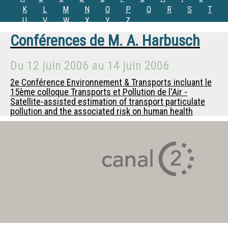
K
L
M
N
O
P
Q
R
S
T
U
V
W
X
Y
Z
Conférences de
M.
A. Harbusch
Du
12 juin 2006
au
14 juin 2006
2e Conférence Environnement & Transports incluant le
15ème colloque Transports et Pollution de l'Air -
Satellite-assisted estimation of transport particulate
pollution and the associated risk on human health