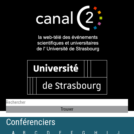
Conférenciers
A
B
C
D
E
F
G
H
I
J