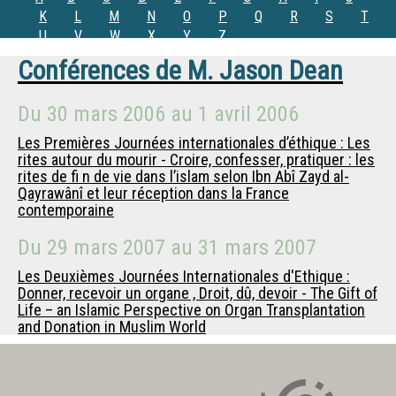
K
L
M
N
O
P
Q
R
S
T
U
V
W
X
Y
Z
Conférences de
M.
Jason Dean
Du
30 mars 2006
au
1 avril 2006
Les Premières Journées internationales d’éthique : Les
rites autour du mourir - Croire, confesser, pratiquer : les
rites de fi n de vie dans l’islam selon Ibn Abî Zayd al-
Qayrawânî et leur réception dans la France
contemporaine
Du
29 mars 2007
au
31 mars 2007
Les Deuxièmes Journées Internationales d'Ethique :
Donner, recevoir un organe , Droit, dû, devoir - The Gift of
Life – an Islamic Perspective on Organ Transplantation
and Donation in Muslim World