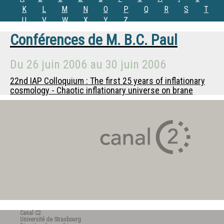
K
L
M
N
O
P
Q
R
S
T
U
V
W
X
Y
Z
Conférences de
M.
B.C. Paul
Du
26 juin 2006
au
30 juin 2006
22nd IAP Colloquium : The first 25 years of inflationary
cosmology - Chaotic inflationary universe on brane
Canal C2
Université de Strasbourg