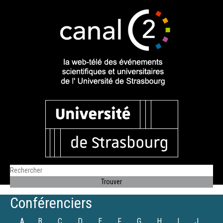
Conférenciers
A
B
C
D
E
F
G
H
I
J