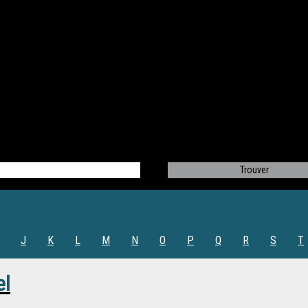
J
K
L
M
N
O
P
Q
R
S
T
el