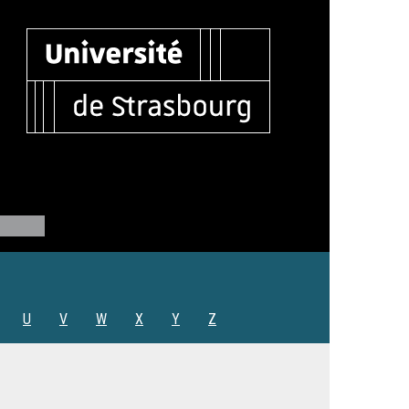
U
V
W
X
Y
Z