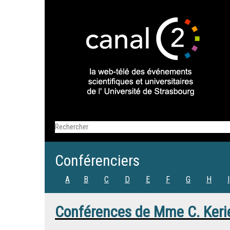
Conférenciers
A
B
C
D
E
F
G
H
I
Conférences de
Mme
C. Keri