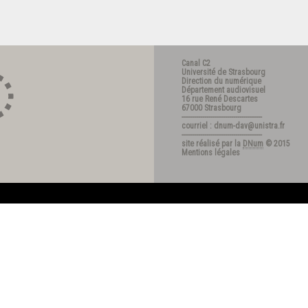
Canal C2
Université de Strasbourg
Direction du numérique
Département audiovisuel
16 rue René Descartes
67000 Strasbourg
---------------------------------------
courriel : dnum-dav@unistra.fr
---------------------------------------
site réalisé par la
DNum
© 2015
Mentions légales