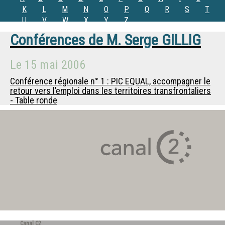
K
L
M
N
O
P
Q
R
S
T
U
V
W
X
Y
Z
Conférences de
M.
Serge GILLIG
Le
15 mai 2006
Conférence régionale n° 1 : PIC EQUAL, accompagner le
retour vers l’emploi dans les territoires transfrontaliers
- Table ronde
Canal C2