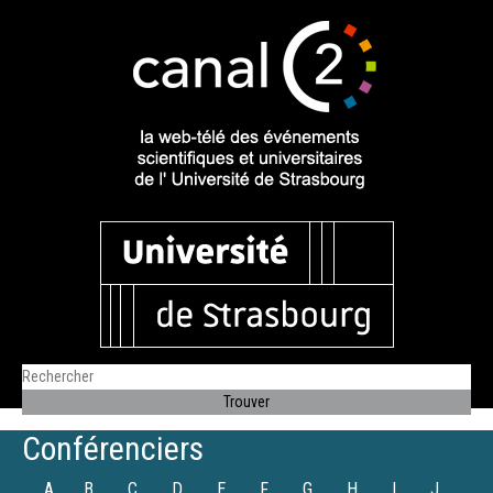
Conférenciers
A
B
C
D
E
F
G
H
I
J