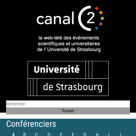
Conférenciers
A
B
C
D
E
F
G
H
I
J