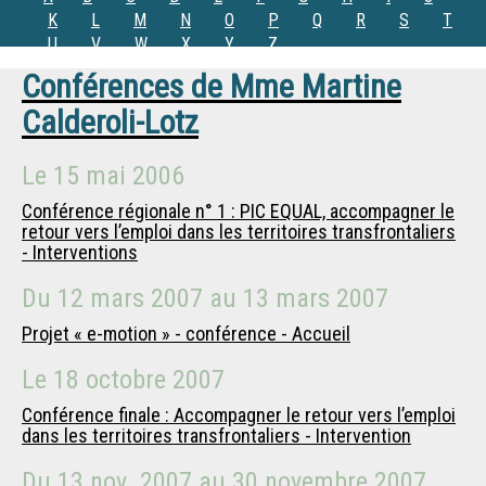
K
L
M
N
O
P
Q
R
S
T
U
V
W
X
Y
Z
Conférences de
Mme
Martine
Calderoli-Lotz
Le
15 mai 2006
Conférence régionale n° 1 : PIC EQUAL, accompagner le
retour vers l’emploi dans les territoires transfrontaliers
- Interventions
Du
12 mars 2007
au
13 mars 2007
Projet « e-motion » - conférence - Accueil
Le
18 octobre 2007
Conférence finale : Accompagner le retour vers l’emploi
dans les territoires transfrontaliers - Intervention
Du
13 nov. 2007
au
30 novembre 2007