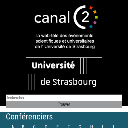
Conférenciers
A
B
C
D
E
F
G
H
I
J