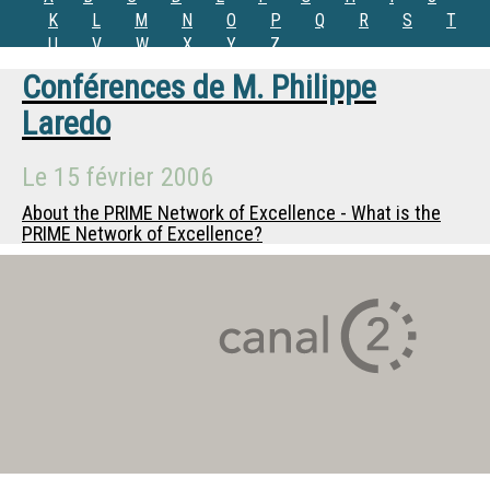
K
L
M
N
O
P
Q
R
S
T
U
V
W
X
Y
Z
Conférences de
M.
Philippe
Laredo
Le
15 février 2006
About the PRIME Network of Excellence - What is the
PRIME Network of Excellence?