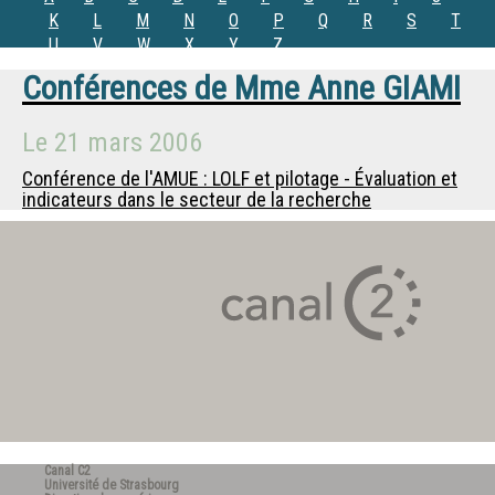
K
L
M
N
O
P
Q
R
S
T
U
V
W
X
Y
Z
Conférences de
Mme
Anne GIAMI
Le
21 mars 2006
Conférence de l'AMUE : LOLF et pilotage - Évaluation et
indicateurs dans le secteur de la recherche
Canal C2
Université de Strasbourg