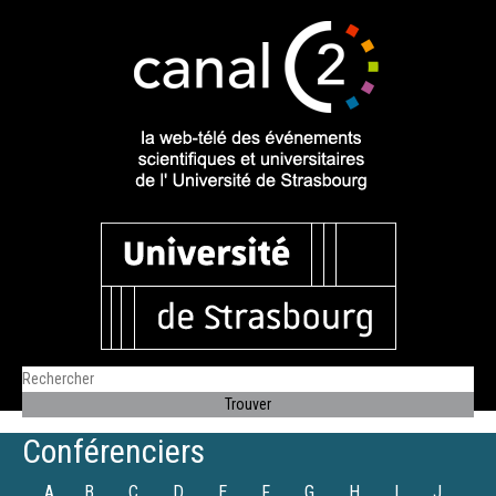
Conférenciers
A
B
C
D
E
F
G
H
I
J