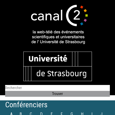
Conférenciers
A
B
C
D
E
F
G
H
I
J