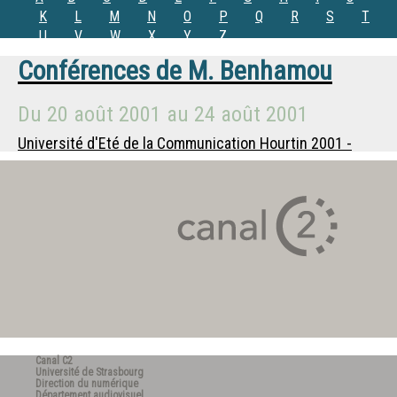
K
L
M
N
O
P
Q
R
S
T
U
V
W
X
Y
Z
Conférences de
M.
Benhamou
Du
20 août 2001
au
24 août 2001
Université d'Eté de la Communication Hourtin 2001 -
Canal C2
Université de Strasbourg
Direction du numérique
Département audiovisuel