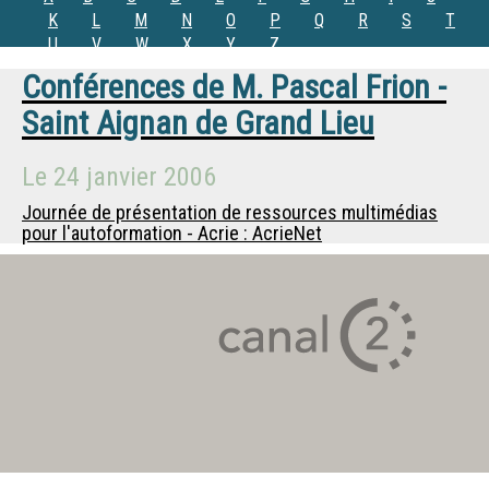
K
L
M
N
O
P
Q
R
S
T
U
V
W
X
Y
Z
Conférences de
M.
Pascal Frion -
Saint Aignan de Grand Lieu
Le
24 janvier 2006
Journée de présentation de ressources multimédias
pour l'autoformation - Acrie : AcrieNet