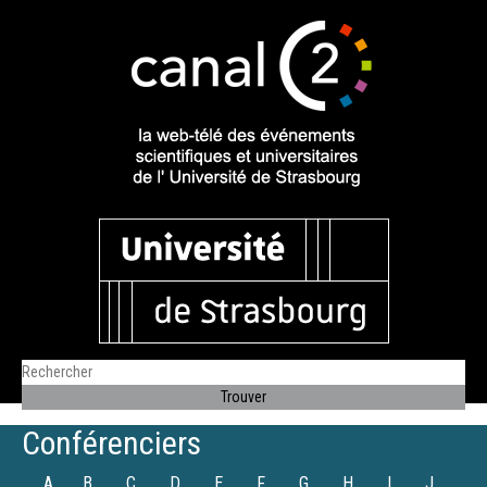
Conférenciers
A
B
C
D
E
F
G
H
I
J