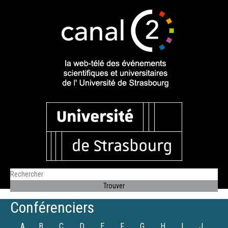
Conférenciers
A
B
C
D
E
F
G
H
I
J