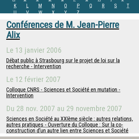
K
L
M
N
O
P
Q
R
S
T
U
V
W
X
Y
Z
Conférences de
M.
Jean-Pierre
Alix
Le
13 janvier 2006
Débat public à Strasbourg sur le projet de loi sur la
recherche - Intervention
Le
12 février 2007
Colloque CNRS - Sciences et Société en mutation -
Intervention
Du
28 nov. 2007
au
29 novembre 2007
Sciences en Société au XXIème siècle : autres relations,
autres pratiques - Ouverture du Colloque : Sur la co-
construction d’un autre lien entre Sciences et Société