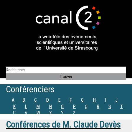
Conférenciers
A
B
C
D
E
F
G
H
I
J
K
L
M
N
O
P
Q
R
S
T
U
V
W
X
Y
Z
Conférences de
M.
Claude Devès