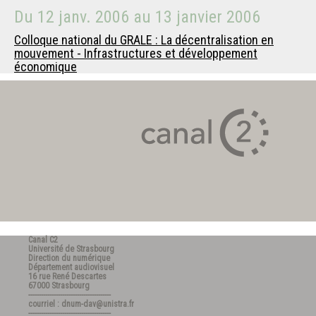
Du
12 janv. 2006
au
13 janvier 2006
Colloque national du GRALE : La décentralisation en
mouvement - Infrastructures et développement
économique
Canal C2
Université de Strasbourg
Direction du numérique
Département audiovisuel
16 rue René Descartes
67000 Strasbourg
---------------------------------------
courriel : dnum-dav@unistra.fr
---------------------------------------